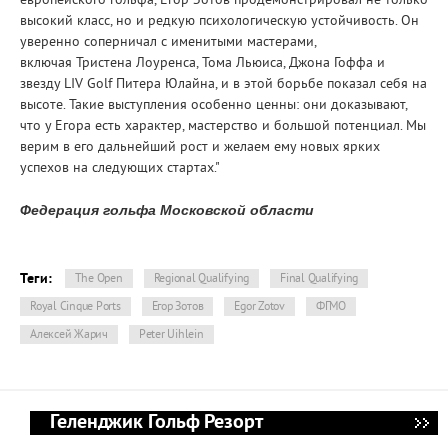
европейского гольфа, Егор Зотов продемонстрировал не только
высокий класс, но и редкую психологическую устойчивость. Он
уверенно соперничал с именитыми мастерами,
включая Тристена Лоуренса, Тома Льюиса, Джона Гоффа и
звезду LIV Golf Питера Юлайна, и в этой борьбе показал себя на
высоте. Такие выступления особенно ценны: они доказывают,
что у Егора есть характер, мастерство и большой потенциал. Мы
верим в его дальнейший рост и желаем ему новых ярких
успехов на следующих стартах."
Федерация гольфа Московской области
Теги:
The Open
Regional Qualifying
Final Qualifying
Royal Cinque Ports
Егор Зотов
Egor Zotov
ФГМО
Алексей Жарич
Peter Uihlein
Геленджик Гольф Резорт