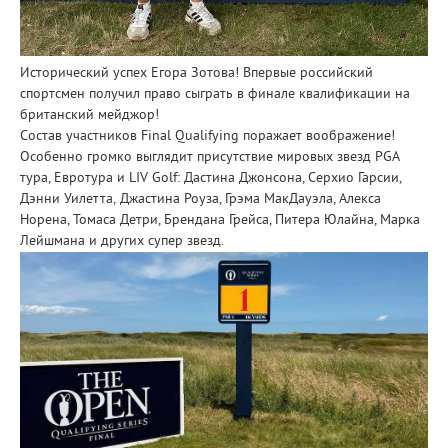
Исторический успех Егора Зотова! Впервые российский
спортсмен получил право сыграть в финале квалификации на
британский мейджор!
Состав участников Final Qualifying поражает воображение!
Особенно громко выглядит присутствие мировых звезд PGA
тура, Евротура и LIV Golf: Дастина Джонсона, Серхио Гарсии,
Дэнни Уилетта, Джастина Роуза, Грэма МакДауэла, Алекса
Норена, Томаса Детри, Брендана Грейса, Питера Юлайна, Марка
Лейшмана и других супер звезд.