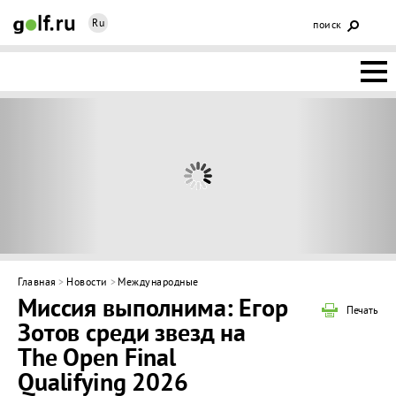
Ru
поиск
НОВОСТИ
ОСНОВЫ
КЛУБЫ
ФЕДЕРАЦИЯ
КАЛЕНДАРЬ
Главная
>
Новости
>
Международные
Миссия выполнима: Егор
ГОЛЬФ-
Печать
Зотов среди звезд на
ИЗМ
ИНТЕРАКТИВ
The Open Final
Qualifying 2026
НЕДВИЖИМОСТЬ