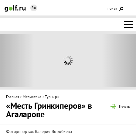
Ru
поиск
НОВОСТИ
ОСНОВЫ
КЛУБЫ
ФЕДЕРАЦИЯ
КАЛЕНДАРЬ
Главная
>
Медиатека
>
Турниры
«Месть Гринкиперов» в
ГОЛЬФ-
Печать
Агаларове
ИЗМ
ИНТЕРАКТИВ
НЕДВИЖИМОСТЬ
Фоторепортаж Валерия Воробьева