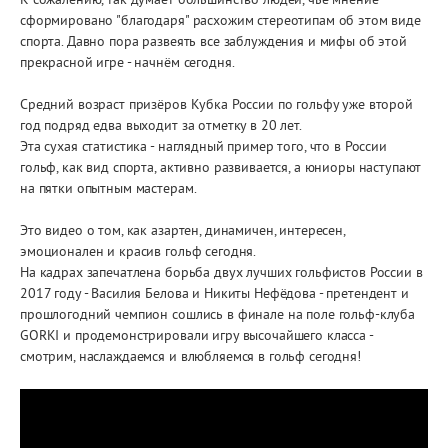
К сожалению, так думает большинство людей, чьё мнение
сформировано "благодаря" расхожим стереотипам об этом виде
спорта. Давно пора развеять все заблуждения и мифы об этой
прекрасной игре - начнём сегодня.
Средний возраст призёров Кубка России по гольфу уже второй
год подряд едва выходит за отметку в 20 лет.
Эта сухая статистика - наглядный пример того, что в России
гольф, как вид спорта, активно развивается, а юниоры наступают
на пятки опытным мастерам.
Это видео о том, как азартен, динамичен, интересен,
эмоционален и красив гольф сегодня.
На кадрах запечатлена борьба двух лучших гольфистов России в
2017 году - Василия Белова и Никиты Нефёдова - претендент и
прошлогодний чемпион сошлись в финале на поле гольф-клуба
GORKI и продемонстрировали игру высочайшего класса -
смотрим, наслаждаемся и влюбляемся в гольф сегодня!