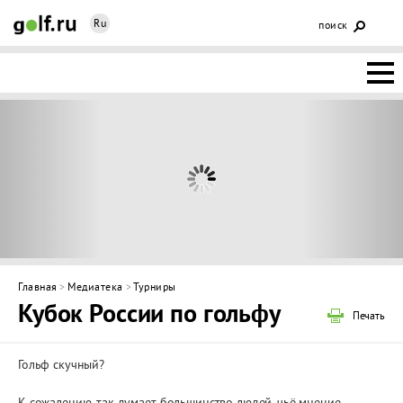
Ru
поиск
НОВОСТИ
ОСНОВЫ
КЛУБЫ
ФЕДЕРАЦИЯ
КАЛЕНДАРЬ
Главная
>
Медиатека
>
Турниры
Кубок России по гольфу
ГОЛЬФ-
Печать
ИЗМ
ИНТЕРАКТИВ
Гольф скучный?
НЕДВИЖИМОСТЬ