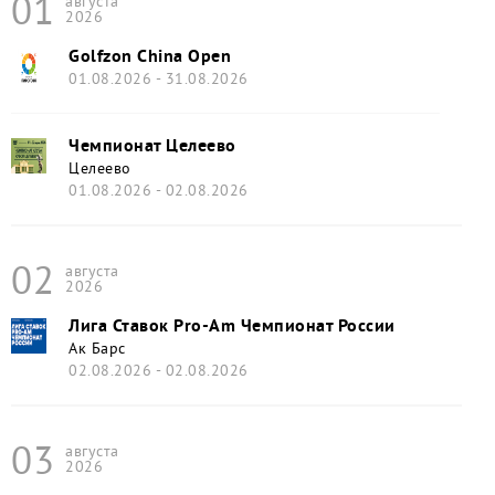
01
августа
2026
Golfzon China Open
01.08.2026 - 31.08.2026
Чемпионат Целеево
Целеево
01.08.2026 - 02.08.2026
02
августа
2026
Лига Ставок Pro-Am Чемпионат России
Ак Барс
02.08.2026 - 02.08.2026
03
августа
2026