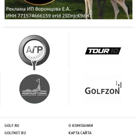
GOLF.RU
О КОМПАНИИ
GOLFNET.RU
КАРТА САЙТА