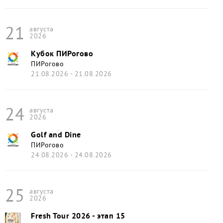
21
августа
2026
Кубок ПИРогово
ПИРогово
21.08.2026 - 21.08.2026
24
августа
2026
Golf and Dine
ПИРогово
24.08.2026 - 24.08.2026
25
августа
2026
Fresh Tour 2026 - этап 15