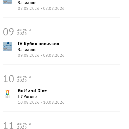
Завидово
08.08.2026 - 08.08.2026
09
августа
2026
IV Кубок новичков
Завидово
09.08.2026 - 09.08.2026
10
августа
2026
Golf and Dine
ПИРогово
10.08.2026 - 10.08.2026
11
августа
2026