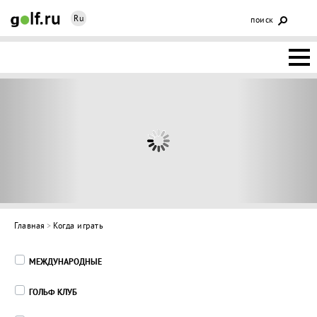
Ru
поиск
НОВОСТИ
ОСНОВЫ
КЛУБЫ
ФЕДЕРАЦИЯ
КАЛЕНДАРЬ
Главная
>
Когда играть
ГОЛЬФ-
МЕЖДУНАРОДНЫЕ
ИЗМ
ИНТЕРАКТИВ
ГОЛЬФ КЛУБ
НЕДВИЖИМОСТЬ