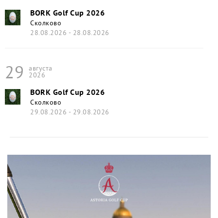
BORK Golf Cup 2026
Сколково
28.08.2026 - 28.08.2026
29
августа
2026
BORK Golf Cup 2026
Сколково
29.08.2026 - 29.08.2026