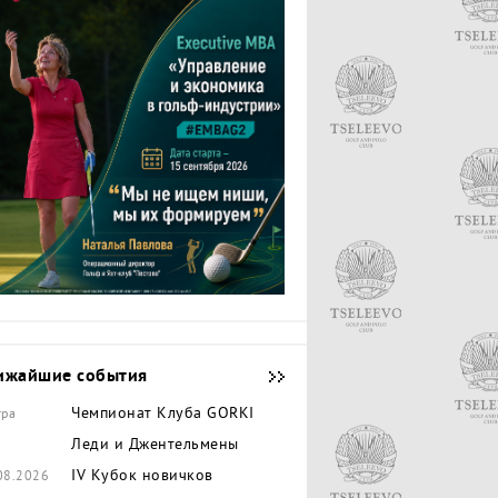
ижайшие события
Чемпионат Клуба GORKI
тра
Леди и Джентельмены
IV Кубок новичков
08.2026