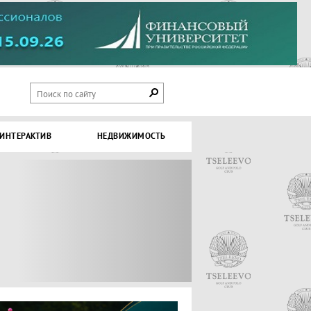
ИНТЕРАКТИВ
НЕДВИЖИМОСТЬ