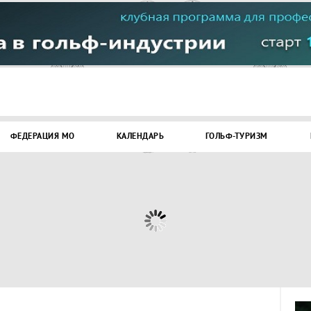
ФЕДЕРАЦИЯ МО
КАЛЕНДАРЬ
ГОЛЬФ-ТУРИЗМ