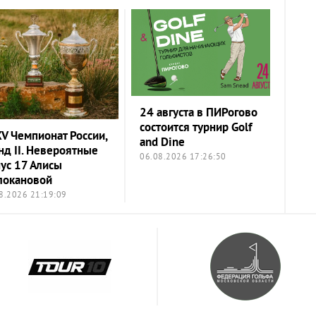
24 августа в ПИРогово
состоится турнир Golf
V Чемпионат России,
and Dine
нд II. Невероятные
06.08.2026 17:26:50
ус 17 Алисы
окановой
8.2026 21:19:09