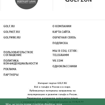
GOLF.RU
О КОМПАНИИ
GOLFNET.RU
КАРТА САЙТА
GOLFWIKI.RU
ОБРАТНАЯ СВЯЗЬ
ПОДПИСКА
МЫ В СОЦ. СЕТЯХ:
ПОЛЬЗОВАТЕЛЬСТКОЕ
СОГЛАШЕНИЕ
TELEGRAMM
ПОЛИТИКА
VK.COM
КОНФИДЕНЦИАЛЬНОСТИ
ОДНОКЛАССНИКИ
РЕКЛАМА
ПАРТНЕРЫ
Интернет портал GOLF.RU
Всё о гольфе в России и в мире.
Публикуемые материалы направлены на
популяризацию и развитие гольфа в России.
Перепечатка материалов допускается только
с указанием источника - активной ссылки на ГОЛЬФ.РУ
Мы используем cookie-файлы для