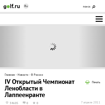
Ru
поиск
НОВОСТИ
ОСНОВЫ
КЛУБЫ
ФЕДЕРАЦИЯ
КАЛЕНДАРЬ
Главная
>
Новости
>
В России
IV Открытый Чемпионат
ГОЛЬФ-
Печать
Ленобласти в
ИЗМ
ИНТЕРАКТИВ
Лаппеенранте
НЕДВИЖИМОСТЬ
7 апреля 2011
34605
0
0